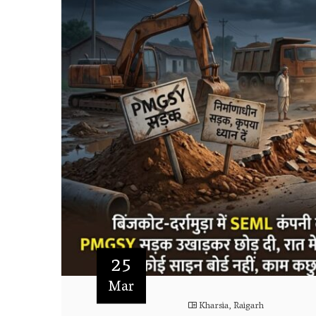
25
Mar
Kharsia
,
Raigarh