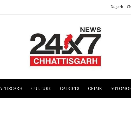
Raigarh
Ch
ATTISGARH
CULTURE
GADGETS
CRIME
AUTOMOB