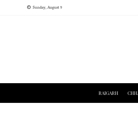
Skip
Sunday, August 9
to
content
RAIGARH
CHH