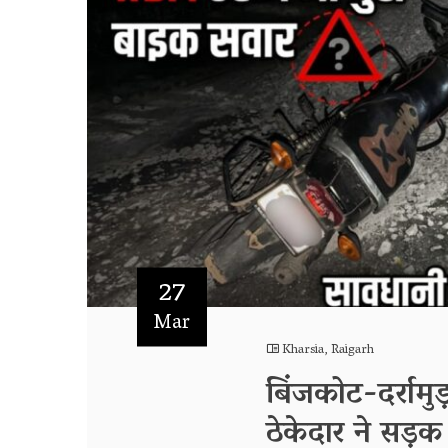
27
Mar
Kharsia
,
Raigarh
बिंजकोट-दर्राम
ठेकेदार ने सड़