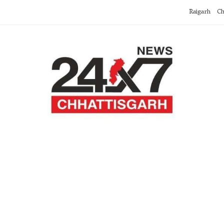
Raigarh
Ch