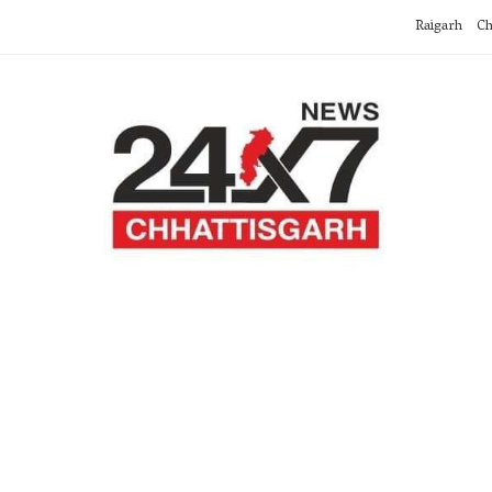
Raigarh
Ch