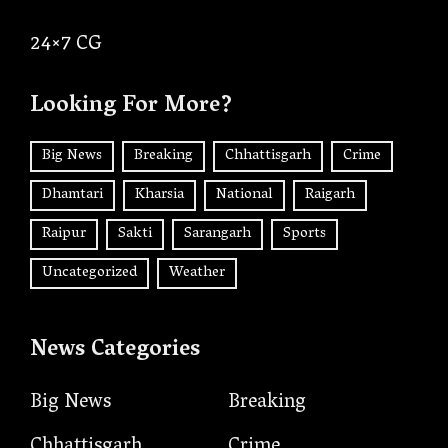
24×7 CG
Looking For More?
Big News
Breaking
Chhattisgarh
Crime
Dhamtari
Kharsia
National
Raigarh
Raipur
Sakti
Sarangarh
Sports
Uncategorized
Weather
News Categories
Big News
Breaking
Chhattisgarh
Crime