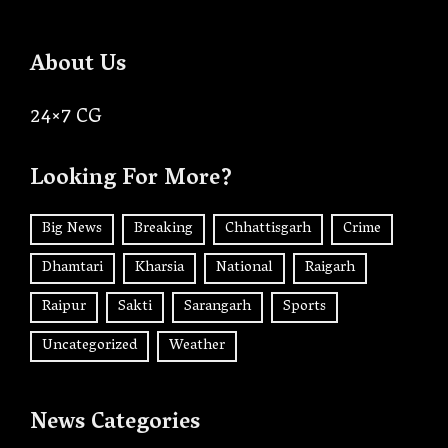
About Us
24×7 CG
Looking For More?
Big News
Breaking
Chhattisgarh
Crime
Dhamtari
Kharsia
National
Raigarh
Raipur
Sakti
Sarangarh
Sports
Uncategorized
Weather
News Categories