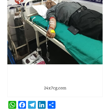
24x7cg.com
WhatsApp
Facebook
Telegram
LinkedIn
Share