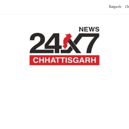
Raigarh
Ch