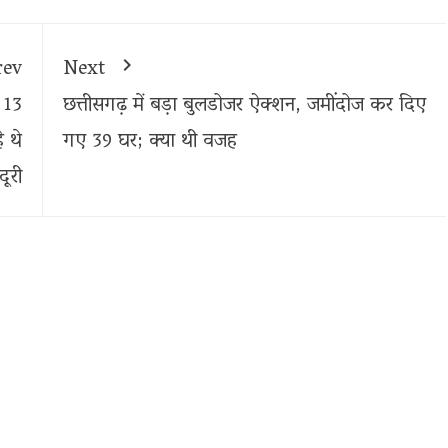
rev
Next
ए 13
छत्तीसगढ़ में बड़ा बुलडोजर ऐक्शन, जमींदोज कर दिए
े थे
गए 39 घर; क्या थी वजह
ूरी