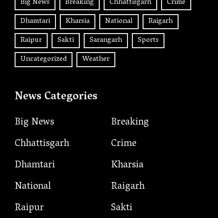
Big News
Breaking
Chhattisgarh
Crime
Dhamtari
Kharsia
National
Raigarh
Raipur
Sakti
Sarangarh
Sports
Uncategorized
Weather
News Categories
Big News
Breaking
Chhattisgarh
Crime
Dhamtari
Kharsia
National
Raigarh
Raipur
Sakti