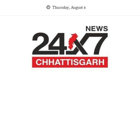
Skip
Thursday, August 6
to
content