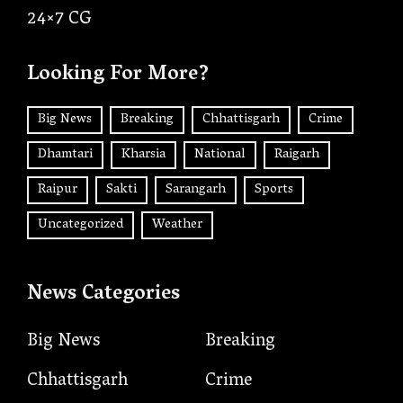
24×7 CG
Looking For More?
Big News
Breaking
Chhattisgarh
Crime
Dhamtari
Kharsia
National
Raigarh
Raipur
Sakti
Sarangarh
Sports
Uncategorized
Weather
News Categories
Big News
Breaking
Chhattisgarh
Crime