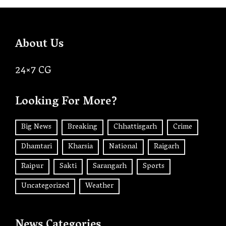
About Us
24×7 CG
Looking For More?
Big News
Breaking
Chhattisgarh
Crime
Dhamtari
Kharsia
National
Raigarh
Raipur
Sakti
Sarangarh
Sports
Uncategorized
Weather
News Categories