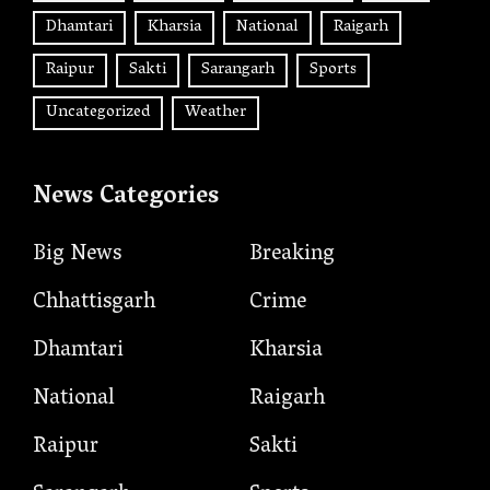
Dhamtari
Kharsia
National
Raigarh
Raipur
Sakti
Sarangarh
Sports
Uncategorized
Weather
News Categories
Big News
Breaking
Chhattisgarh
Crime
Dhamtari
Kharsia
National
Raigarh
Raipur
Sakti