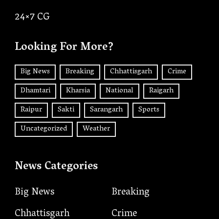
24×7 CG
Looking For More?
Big News
Breaking
Chhattisgarh
Crime
Dhamtari
Kharsia
National
Raigarh
Raipur
Sakti
Sarangarh
Sports
Uncategorized
Weather
News Categories
Big News
Breaking
Chhattisgarh
Crime