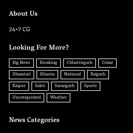
About Us
24×7 CG
Looking For More?
Big News
Breaking
Chhattisgarh
Crime
Dhamtari
Kharsia
National
Raigarh
Raipur
Sakti
Sarangarh
Sports
Uncategorized
Weather
News Categories