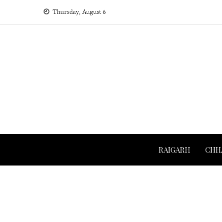
Skip
Thursday, August 6
to
content
RAIGARH
CHH