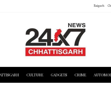
Raigarh
Ch
ATTISGARH
CULTURE
GADGETS
CRIME
AUTOMOB