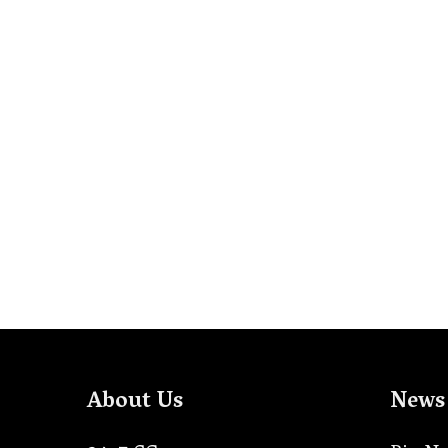
About Us
News 