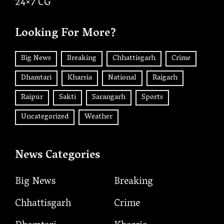
24×7 CG
Looking For More?
Big News
Breaking
Chhattisgarh
Crime
Dhamtari
Kharsia
National
Raigarh
Raipur
Sakti
Sarangarh
Sports
Uncategorized
Weather
News Categories
Big News
Breaking
Chhattisgarh
Crime