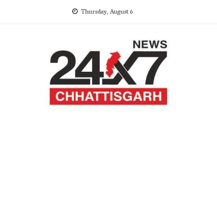
Skip
Thursday, August 6
to
content