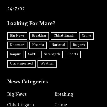
24×7 CG
Looking For More?
Big News
Breaking
Chhattisgarh
Crime
Dhamtari
Kharsia
National
Raigarh
Raipur
Sakti
Sarangarh
Sports
Uncategorized
Weather
News Categories
Big News
Breaking
Chhattisgarh
Crime