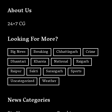
About Us
24×7 CG
Looking For More?
Big News
Breaking
Chhattisgarh
Crime
Dhamtari
Kharsia
National
Raigarh
Raipur
Sakti
Sarangarh
Sports
Uncategorized
Weather
News Categories