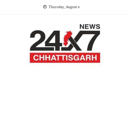
Skip
Thursday, August 6
to
content