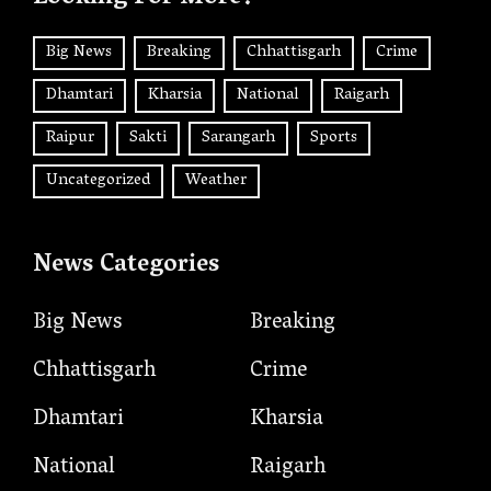
Big News
Breaking
Chhattisgarh
Crime
Dhamtari
Kharsia
National
Raigarh
Raipur
Sakti
Sarangarh
Sports
Uncategorized
Weather
News Categories
Big News
Breaking
Chhattisgarh
Crime
Dhamtari
Kharsia
National
Raigarh