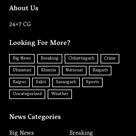
About Us
24×7 CG
Looking For More?
Big News
Breaking
Chhattisgarh
Crime
Dhamtari
Kharsia
National
Raigarh
Raipur
Sakti
Sarangarh
Sports
Uncategorized
Weather
News Categories
Big News
Breaking