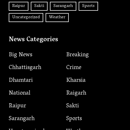
Raipur
Sakti
Sarangarh
Sports
Uncategorized
Weather
News Categories
Big News
Breaking
Chhattisgarh
Crime
Dhamtari
Kharsia
National
Raigarh
Raipur
Sakti
Sarangarh
Sports