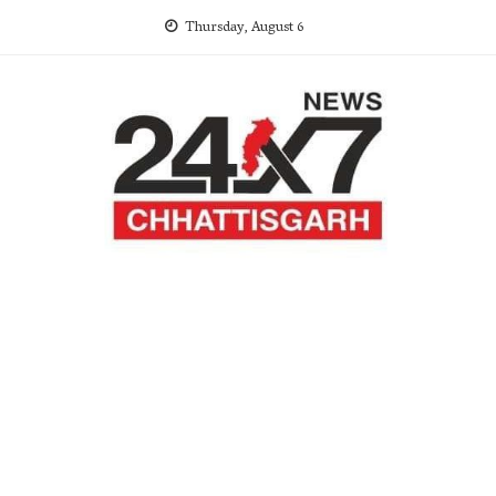
Skip
Thursday, August 6
to
content