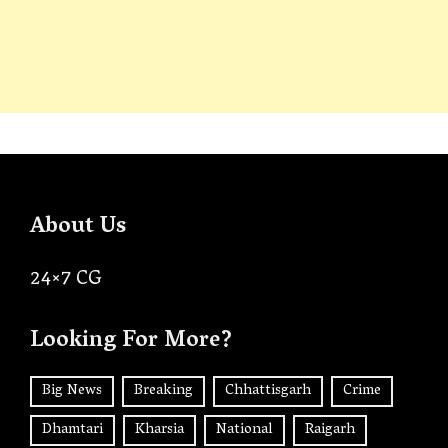
About Us
24×7 CG
Looking For More?
Big News
Breaking
Chhattisgarh
Crime
Dhamtari
Kharsia
National
Raigarh