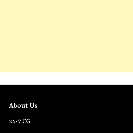
About Us
24×7 CG