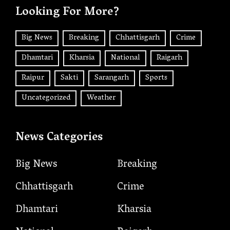
Looking For More?
Big News
Breaking
Chhattisgarh
Crime
Dhamtari
Kharsia
National
Raigarh
Raipur
Sakti
Sarangarh
Sports
Uncategorized
Weather
News Categories
Big News
Breaking
Chhattisgarh
Crime
Dhamtari
Kharsia