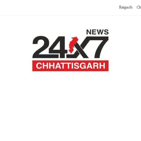
Raigarh
Ch