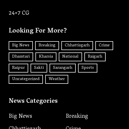
24×7 CG
Looking For More?
Big News
Breaking
Chhattisgarh
Crime
Dhamtari
Kharsia
National
Raigarh
Raipur
Sakti
Sarangarh
Sports
Uncategorized
Weather
News Categories
Big News
Breaking