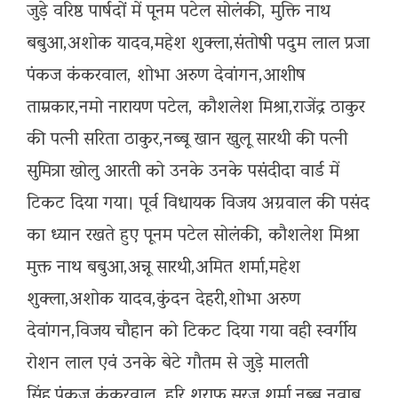
जुड़े वरिष्ठ पार्षदों में पूनम पटेल सोलंकी, मुक्ति नाथ
बबुआ,अशोक यादव,महेश शुक्ला,संतोषी पदुम लाल प्रजा
पंकज कंकरवाल, शोभा अरुण देवांगन,आशीष
ताम्रकार,नमो नारायण पटेल, कौशलेश मिश्रा,राजेंद्र ठाकुर
की पत्नी सरिता ठाकुर,नब्बू खान खुलू सारथी की पत्नी
सुमित्रा खोलु आरती को उनके उनके पसंदीदा वार्ड में
टिकट दिया गया। पूर्व विधायक विजय अग्रवाल की पसंद
का ध्यान रखते हुए पूनम पटेल सोलंकी, कौशलेश मिश्रा
मुक्त नाथ बबुआ,अन्नू सारथी,अमित शर्मा,महेश
शुक्ला,अशोक यादव,कुंदन देहरी,शोभा अरुण
देवांगन,विजय चौहान को टिकट दिया गया वही स्वर्गीय
रोशन लाल एवं उनके बेटे गौतम से जुड़े मालती
सिंह,पंकज कंकरवाल, हरि शराफ,सूरज शर्मा,नब्बू नवाब