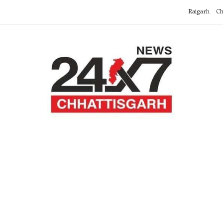
Raigarh
Ch