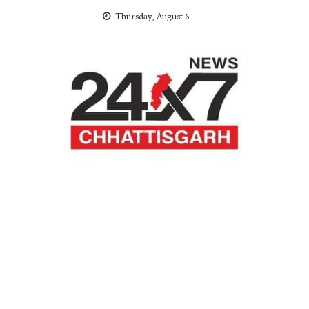
Skip
Thursday, August 6
to
content