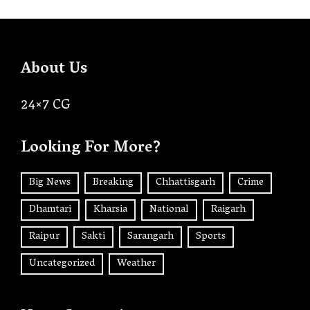
About Us
24×7 CG
Looking For More?
Big News
Breaking
Chhattisgarh
Crime
Dhamtari
Kharsia
National
Raigarh
Raipur
Sakti
Sarangarh
Sports
Uncategorized
Weather