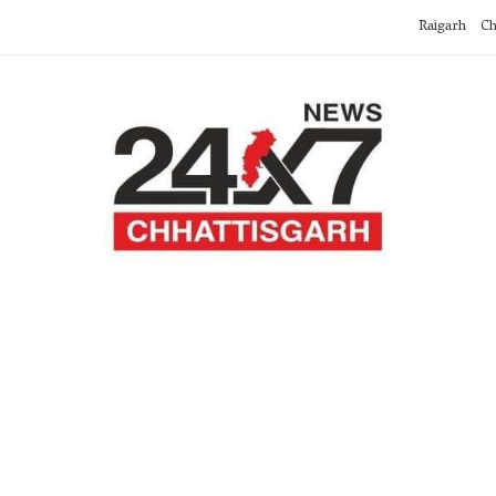
Raigarh
Ch