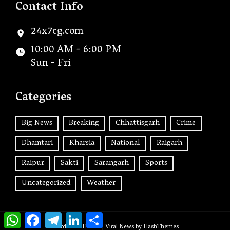
Contact Info
24x7cg.com
10:00 AM - 6:00 PM
Sun - Fri
Categories
Big News
Breaking
Chhattisgarh
Crime
Dhamtari
Kharsia
National
Raigarh
Raipur
Sakti
Sarangarh
Sports
Uncategorized
Weather
WhatsApp
Facebook
Telegram
LinkedIn
Share
WordPress Theme
|
Viral News
by HashThemes