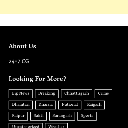
About Us
24×7 CG
Looking For More?
Big News
Breaking
Chhattisgarh
Crime
Dhamtari
Kharsia
National
Raigarh
Raipur
Sakti
Sarangarh
Sports
Uncategorized
Weather