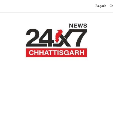
Raigarh
Ch