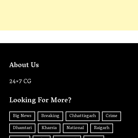
About Us
24×7 CG
Looking For More?
Big News
Breaking
Chhattisgarh
Crime
Dhamtari
Kharsia
National
Raigarh