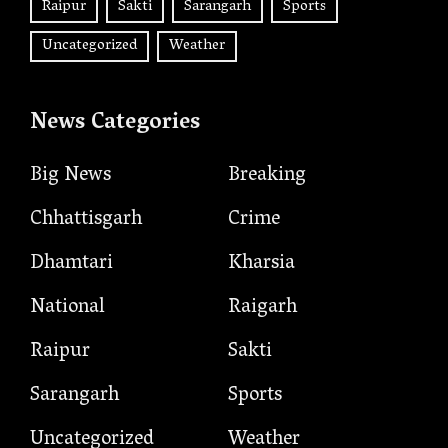
Raipur
Sakti
Sarangarh
Sports
Uncategorized
Weather
News Categories
Big News
Breaking
Chhattisgarh
Crime
Dhamtari
Kharsia
National
Raigarh
Raipur
Sakti
Sarangarh
Sports
Uncategorized
Weather