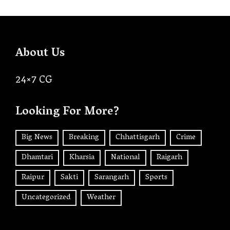
About Us
24×7 CG
Looking For More?
Big News
Breaking
Chhattisgarh
Crime
Dhamtari
Kharsia
National
Raigarh
Raipur
Sakti
Sarangarh
Sports
Uncategorized
Weather