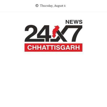
Skip
Thursday, August 6
to
content