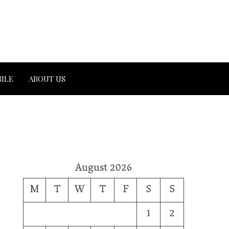
ILE
ABOUT US
August 2026
M
T
W
T
F
S
S
1
2