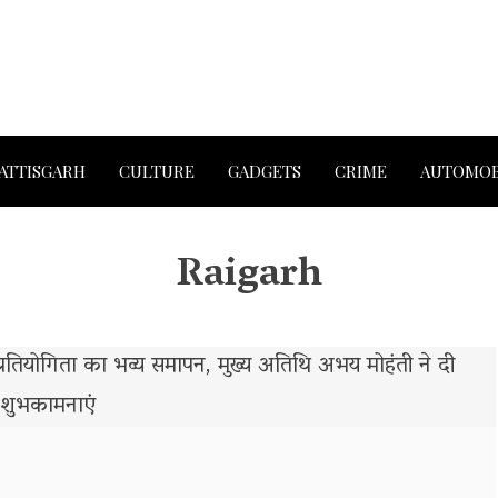
ATTISGARH
CULTURE
GADGETS
CRIME
AUTOMOB
Raigarh