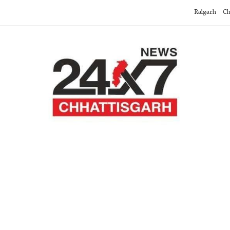
Raigarh
Ch